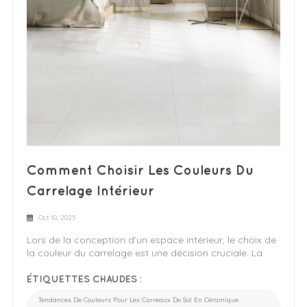
Comment Choisir Les Couleurs Du
Carrelage Intérieur
Oct 10, 2025
Lors de la conception d'un espace intérieur, le choix de
la couleur du carrelage est une décision cruciale. La
couleur de votre carrelage en céramique ou en
porcelaine donne non seulement le ton à la pièce, mais
ÉTIQUETTES CHAUDES :
contribue également à son espace, sa luminosité et
Tendances De Couleurs Pour Les Carreaux De Sol En Céramique
son confort. Ce guide vous aidera à choisir des