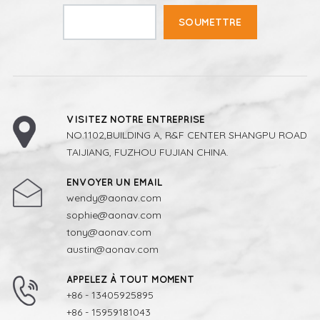
SOUMETTRE
VISITEZ NOTRE ENTREPRISE
NO.1102,BUILDING A, R&F CENTER SHANGPU ROAD
TAIJIANG, FUZHOU FUJIAN CHINA.
ENVOYER UN EMAIL
wendy@aonav.com
sophie@aonav.com
tony@aonav.com
austin@aonav.com
APPELEZ À TOUT MOMENT
+86 - 13405925895
+86 - 15959181043