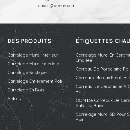
austin@aonav.com
DES PRODUITS
ÉTIQUETTES CHA
Carrelage Mural Intérieur
Carrelage Mural En Céram
Émaillée
Carrelage Mural Extérieur
Carreau De Porcelaine Pol
Carrelage Rustique
Carreaux Muraux Émaillés 
Carrelage Entièrement Poli
Carreau De Céramique À G
Carrelage En Bois
Bois
Autres
ODM De Carreaux De Cér
Salle De Bains
Carrelage Mural 3D Pour S
Bain