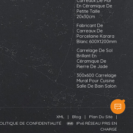
Carreaux De Mur
En Céramique De
Petite Taille
20x30cm
Fabricant De
Carreaux De
Porcelaine Karara
Blanc 600X1200mm
Carrelage De Sol
Brillant En
Céramique De
Pierre De Jade
300x600 Carrelage
Mural Pour Cuisine
Salle De Bain Salon
XML
|
Blog
|
Plan Du Site
|
OLITIQUE DE CONFIDENTIALITÉ
IPv6 RÉSEAU PRIS EN
CHARGE