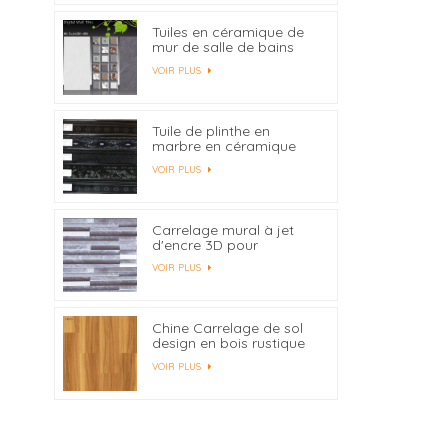
Tuiles en céramique de
mur de salle de bains
d'impression de jet
VOIR PLUS
d'encre de Digital de
300X600 millimètres
adaptées aux besoins
du client
Tuile de plinthe en
marbre en céramique
imperméable 450x80
VOIR PLUS
Carrelage mural à jet
d'encre 3D pour
carrelage mural intérieur
VOIR PLUS
en gros
Chine Carrelage de sol
design en bois rustique
600x600 fabricants
VOIR PLUS