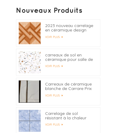
Nouveaux Produits
2023 nouveau carrelage
en céramique design
400x400
VOIR PLUS
carreaux de sol en
céramique pour salle de
bain en gros
VOIR PLUS
Carreaux de céramique
blanche de Carrare Prix
d'usine en Chine
VOIR PLUS
Carrelage de sol
résistant à la chaleur
600x600,
VOIR PLUS
approvisionnement
d'usine