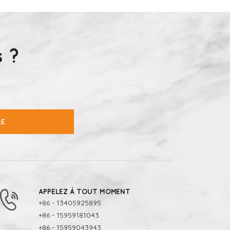
 ?
RE
APPELEZ À TOUT MOMENT
+86 - 13405925895
+86 - 15959181043
+86 - 15959043943