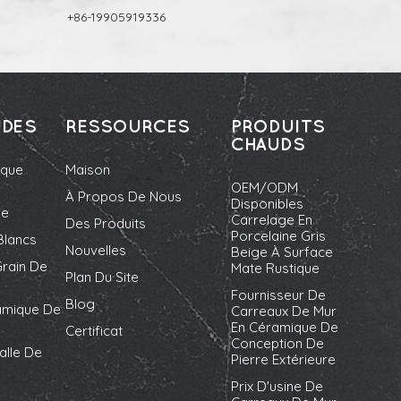
+86-19905919336
UDES
RESSOURCES
PRODUITS
CHAUDS
ique
Maison
OEM/ODM
À Propos De Nous
Disponibles
ie
Carrelage En
Des Produits
Porcelaine Gris
Blancs
Nouvelles
Beige À Surface
rain De
Mate Rustique
Plan Du Site
Fournisseur De
Blog
amique De
Carreaux De Mur
En Céramique De
Certificat
Conception De
alle De
Pierre Extérieure
Prix D'usine De