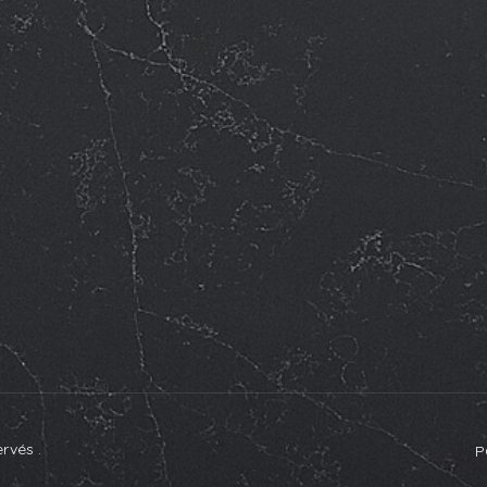
rvés .
P